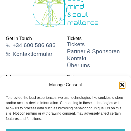
Get in Touch
Tickets
Tickets
+34 600 586 686
Partner & Sponsoren
Kontaktformular
Kontakt
Über uns
Info
Folge uns
Impressum
Manage Consent
Datenschutz
Newsletter
AGB
To provide the best experiences, we use technologies like cookies to store
Cookie Policy
and/or access device information. Consenting to these technologies will
allow us to process data such as browsing behavior or unique IDs on this
Qvantum Health
site. Not consenting or withdrawing consent, may adversely affect certain
features and functions.
©2026 Body Mind & Soul Mallorca