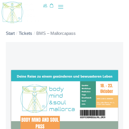
Start
Tickets
BMS – Mallorcapass
Sie befinden sich hier: