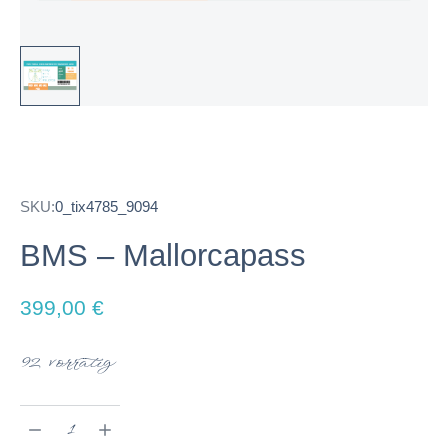
SKU:
0_tix4785_9094
BMS – Mallorcapass
399,00
€
92 vorrätig