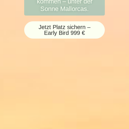
kommen – unter der
Sonne Mallorcas.
Jetzt Platz sichern –
Early Bird 999 €