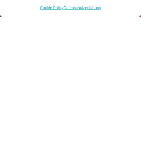
Cookie Policy
Datenschutzerklärung
ABOUT THE EVENT
Was ist die Body Mind
& Soul Mallorca?
Die Body Mind & Soul Mallorca ist mehr als
ein Retreat – sie ist eine Bewegung.
Sieben unvergessliche Tage voller
Inspiration, Transformation und Verbindung.