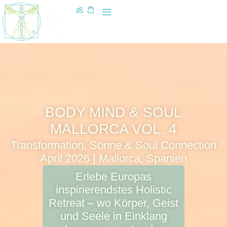
BODY MIND & SOUL
MALLORCA VOL. 4
Transformation, Sonne & Soul Connection
April 2026 | Mallorca, Spanien
Erlebe Europas
inspirierendstes Holistic
Retreat – wo Körper, Geist
und Seele in Einklang